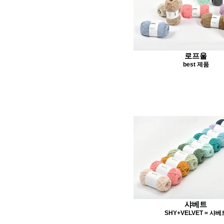
로프울
best 제품
샤베트
SHY+VELVET = 샤베