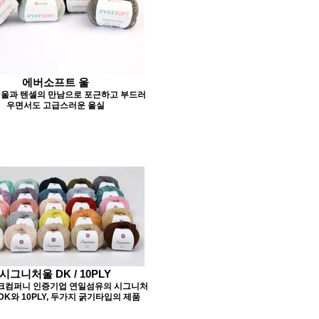
에버소프트 울
 울과 텐셀의 만남으로 포근하고 부드러
우면서도 고급스러운 울실
시그니처울 DK / 10PLY
크컴퍼니 인증기업 연일섬유의 시그니처
DK와 10PLY, 두가지 굵기타입의 제품