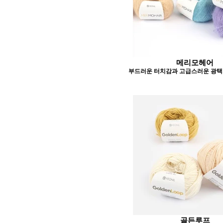
메리모헤어
부드러운 터치감과 고급스러운 광택
골든루프