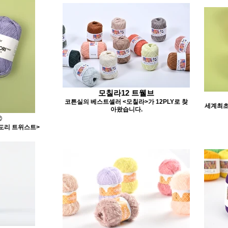
모칠라12 트웰브
코튼실의 베스트셀러 <모칠라>가 12PLY로 찾
세계최초
아왔습니다.
®
도리 트위스트>