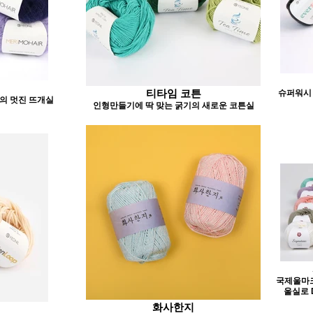
티타임 코튼
슈퍼워시
의 멋진 뜨개실
인형만들기에 딱 맞는 굵기의 새로운 코튼실
국제울마
울실로 
화사한지