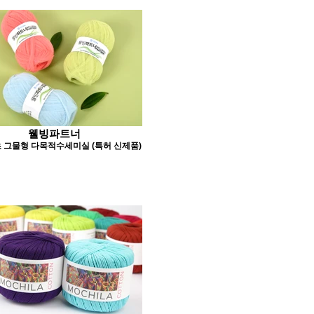
웰빙파트너
 그물형 다목적수세미실 (특허 신제품)