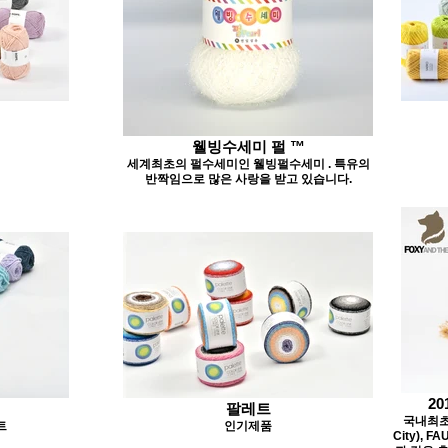
웰빙수세미 펄 ™
세계최초의 펄수세미인 웰빙펄수세미 . 특유의
반짝임으로 많은 사랑을 받고 있습니다.
20
팔레트
국내최초 
트
인기제품
City), 