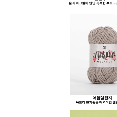
울과 아크릴이 만난 독특한 루프구
어썸멜란지
목도리 뜨기좋은 매력적인 멜