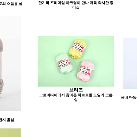
한지와 프리미엄 아크릴이 만나 더욱 화사한 종
조의 소품용 실
이실
브리즈
크로아티아에서 찾아온 차르르한 도일리 코튼
국내 단독
실
란지 울실